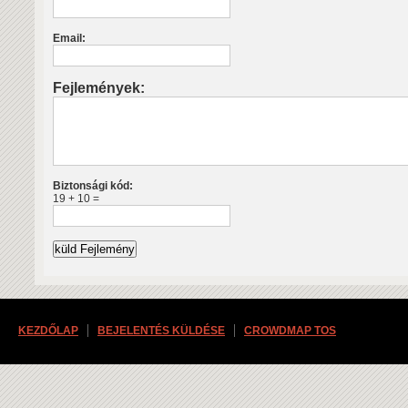
Email:
Fejlemények:
Biztonsági kód:
19 + 10 =
KEZDŐLAP
BEJELENTÉS KÜLDÉSE
CROWDMAP TOS