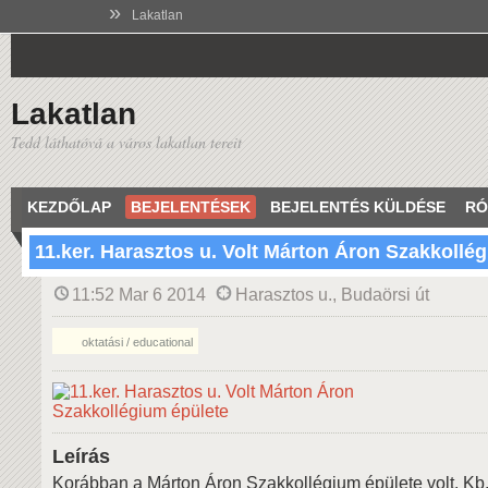
»
Lakatlan
Lakatlan
Tedd láthatóvá a város lakatlan tereit
KEZDŐLAP
BEJELENTÉSEK
BEJELENTÉS KÜLDÉSE
RÓ
11.ker. Harasztos u. Volt Márton Áron Szakkollé
11:52 Mar 6 2014
Harasztos u., Budaörsi út
oktatási / educational
Leírás
Korábban a Márton Áron Szakkollégium épülete volt. Kb. 