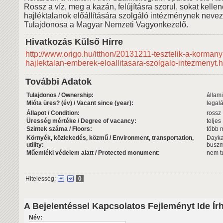
Rossz a víz, meg a kazán, felújításra szorul, sokat kellen
hajléktalanok előállítására szolgáló intézménynek nevezt
Tulajdonosa a Magyar Nemzeti Vagyonkezelő.
Hivatkozás Külső Hírre
http://www.origo.hu/itthon/20131211-tesztelik-a-kormany
hajlektalan-emberek-eloallitasara-szolgalo-intezmenyt.h
További Adatok
Tulajdonos / Ownership:
állami
Mióta üres? (év) / Vacant since (year):
legal
Állapot / Condition:
rossz
Üresség mértéke / Degree of vacancy:
teljes
Szintek száma / Floors:
több 
Környék, közlekedés, közmű / Environment, transportation,
Dayka
utility:
buszm
Műemléki védelem alatt / Protected monument:
nem 
Hitelesség:
0
A Bejelentéssel Kapcsolatos Fejleményt Ide Ír
Név: