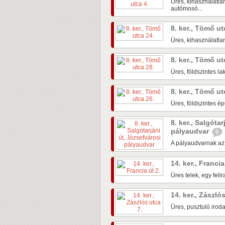
Üres, kihasználatla
autómosó...
8. ker., Tömő u
Üres, kihasználatlan
8. ker., Tömő u
Üres, földszintes la
8. ker., Tömő u
Üres, földszintes ép
8. ker., Salgóta
pályaudvar
0
A pályaudvarnak az á
14. ker., Francia
Üres telek, egy feli
14. ker., Zászló
Üres, pusztuló irod