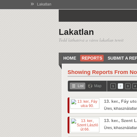
»
Lakatlan
Lakatlan
Tedd láthatóvá a város lakatlan tereit
HOME
REPORTS
SUBMIT A RE
Showing Reports From
No
List
Map
1
2
3
4
13. ker., Fáy ut
Üres, kihasználatlan
13. ker., Szent 
Üres, kihasználatlan