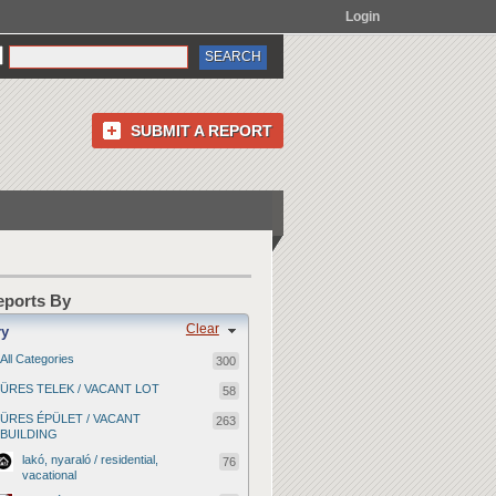
Login
SUBMIT A REPORT
Reports By
Clear
ry
All Categories
300
ÜRES TELEK / VACANT LOT
58
ÜRES ÉPÜLET / VACANT
263
BUILDING
lakó, nyaraló / residential,
76
vacational