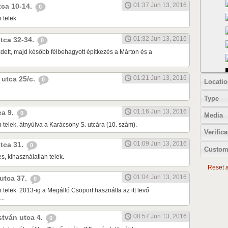
01:37 Jun 13, 2016
tca 10-14.
0
 telek.
01:32 Jun 13, 2016
utca 32-34.
0
ett, majd később félbehagyott építkezés a Márton és a
01:21 Jun 13, 2016
i utca 25/c.
0
Locatio
Type
01:16 Jun 13, 2016
ca 9.
0
Media
 telek, átnyúlva a Karácsony S. utcára (10. szám).
Verifica
01:09 Jun 13, 2016
utca 31.
0
Custom
s, kihasználatlan telek.
Reset al
01:04 Jun 13, 2016
 utca 37.
0
 telek. 2013-ig a Megálló Csoport használta az itt levő
..
00:57 Jun 13, 2016
István utca 4.
0