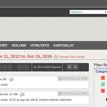
PORT
RÓLUNK
ÚTMUTATÓ
KAPCSOLAT
v 11, 2012 to Jun 15, 2016
Change Date Range
Filter 
…
31-60 of 300 Reports
5
6
9
10
Catego
01:54 Jun 13, 2016
ca 90.
0
 telek.
01:46 Jun 13, 2016
László út 66.
0
 telek. 2010-ig egy ház állt itt, amiben ételbár működött.