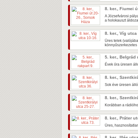
8. ker., Fiumei 
A Józsefvárosi pál
a holokauszt áldozat
8. ker., Víg utc
Üres telek (valójáb
könnyűszerkezetes é
5. ker., Belgrád
Évek óra üresen áll
8. ker., Szentkir
Sok éve üresen álló 
8. ker., Szentki
Korábban a rádióhoz
8. ker., Práter u
Üres, hasznosítatlan 
8. ker., Illés ut