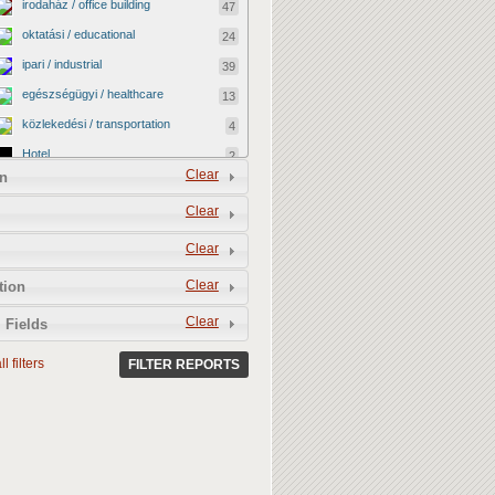
irodaház / office building
47
oktatási / educational
24
ipari / industrial
39
egészségügyi / healthcare
13
közlekedési / transportation
4
Hotel
2
Clear
n
vallási / religious
0
Clear
kormányzati / governmental
2
katonai / military
0
Clear
kereskedelmi / commercial
40
Clear
tion
egyéb / other
12
Clear
 Fields
kulturális / cultural
4
l filters
BEFEJEZETLEN ÉPÜLET /
FILTER REPORTS
13
UNFINISHED BUILDING
LEBONTOTTÁK / DEMOLISHED
3
MEGMENEKÜLT / SAVED
4
Vacant shop
0