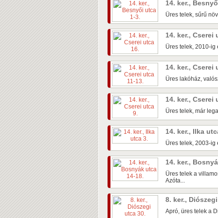
14. ker., Besnyő
Üres telek, sűrű növ
14. ker., Cserei
Üres telek, 2010-ig e
14. ker., Cserei
Üres lakóház, valós
14. ker., Cserei
Üres telek, már leg
14. ker., Ilka ut
Üres telek, 2003-ig e
14. ker., Bosny
Üres telek a villamo
Azóta...
8. ker., Diószeg
Apró, üres telek a 