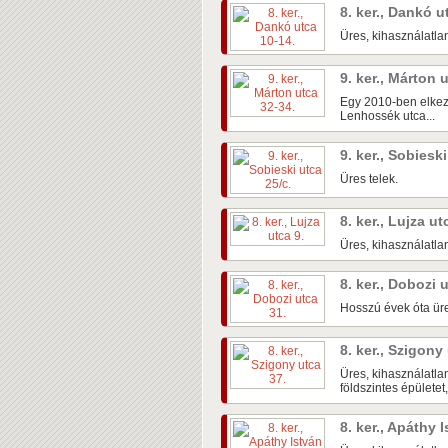
8. ker., Dankó u
Üres, kihasználatlan
9. ker., Márton 
Egy 2010-ben elkezd
Lenhossék utca...
9. ker., Sobiesk
Üres telek.
8. ker., Lujza ut
Üres, kihasználatlan
8. ker., Dobozi 
Hosszú évek óta üre
8. ker., Szigony
Üres, kihasználatlan
földszintes épületet,.
8. ker., Apáthy 