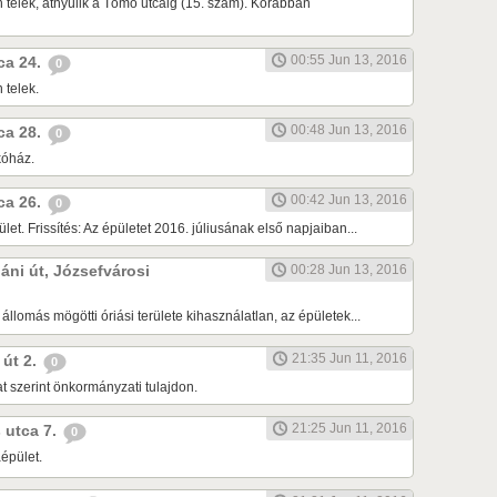
n telek, átnyúlik a Tömő utcáig (15. szám). Korábban
00:55 Jun 13, 2016
tca 24.
0
 telek.
00:48 Jun 13, 2016
tca 28.
0
kóház.
00:42 Jun 13, 2016
tca 26.
0
ület. Frissítés: Az épületet 2016. júliusának első napjaiban...
rjáni út, Józsefvárosi
00:28 Jun 13, 2016
llomás mögötti óriási területe kihasználatlan, az épületek...
21:35 Jun 11, 2016
 út 2.
0
rat szerint önkormányzati tulajdon.
21:25 Jun 11, 2016
s utca 7.
0
aépület.