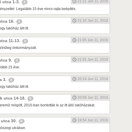
21:21 Jun 11, 2016
i utca 1-3.
0
ényzettel. Legalább 15 éve nincs rajta beépítés.
21:10 Jun 11, 2016
 utca 16.
0
gy lakóház állt itt.
21:05 Jun 11, 2016
 utca 11-13.
0
zínűleg önkormányzati.
21:01 Jun 11, 2016
 utca 9.
0
alább 15 éve.
20:24 Jun 11, 2016
ca 3.
0
gy lakóház állt itt.
20:09 Jun 11, 2016
ák utca 14-18.
0
sremíz mögött, 2010-ban bontották le az itt álló lakóházakat.
19:54 Jun 11, 2016
i utca 30.
0
Diószegi utcában.