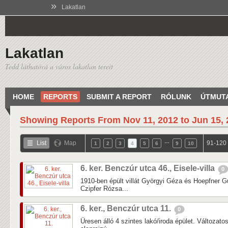
»
Lakatlan
Lakatlan
Tedd láthatóvá a város lakatlan tereit
HOME
REPORTS
SUBMIT A REPORT
RÓLUNK
ÚTMUT
Showing Reports From
Nov 11, 2012 to Jun 15,
…
List
Map
91-120 
1
2
3
4
5
6
9
10
6. ker. Benczúr utca 46., Eisele-villa
0
1910-ben épült villát Györgyi Géza és Hoepfner Gu
Czipfer Rózsa...
6. ker., Benczúr utca 11.
0
Üresen álló 4 szintes lakó/iroda épület. Változat