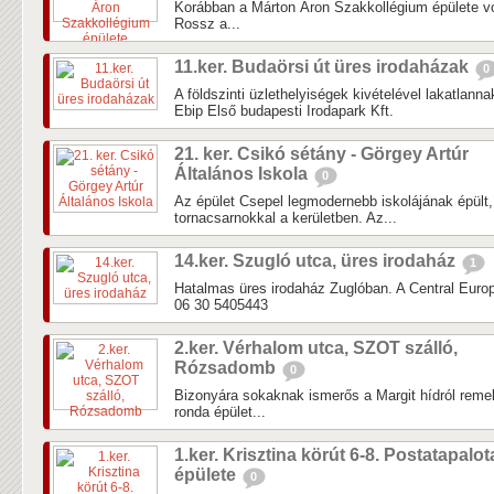
Korábban a Márton Áron Szakkollégium épülete vol
Rossz a...
11.ker. Budaörsi út üres irodaházak
0
A földszinti üzlethelyiségek kivételével lakatlann
Ebip Első budapesti Irodapark Kft.
21. ker. Csikó sétány - Görgey Artúr
Általános Iskola
0
Az épület Csepel legmodernebb iskolájának épült
tornacsarnokkal a kerületben. Az...
14.ker. Szugló utca, üres irodaház
1
Hatalmas üres irodaház Zuglóban. A Central Europ
06 30 5405443
2.ker. Vérhalom utca, SZOT szálló,
Rózsadomb
0
Bizonyára sokaknak ismerős a Margit hídról remekü
ronda épület...
1.ker. Krisztina körút 6-8. Postatapalot
épülete
0