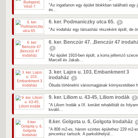
"Az ingatlanon egy épület blokkban található egy j
és...
6. ker. Podmaniczky utca 65.
0
"Az irodaház egy társasház részeként épült, de önál
6. ker. Benczúr 47. ,Benczúr 47 irodah
0
"Az épület 1910-ben épült, a korra jellemző szec
Marcell és Jakab...
3. ker. Lajos u. 103, Embankment 3
irodaház
1
Óbuda történelmi városmagjának környezetében h
9. ker. Liliom u. 43-45, Liliom irodák
0
"A Liliom Irodák a IX. kerület rehabilitált és folya
kiváló...
8.ker. Golgota u. 6, Golgota Irodaház
"A 808 m2-es, három szintes épülethez 229 m2-es
pincerész tartozik. A parkolóhelyül...