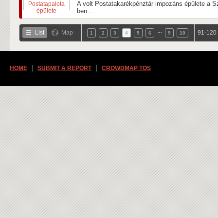
A volt Postatakarékpénztár impozáns épülete a Sz
ben...
…
List
Map
91-120 
1
2
3
4
5
6
9
10
HOME
SUBMIT A REPORT
CROWDMAP TOS