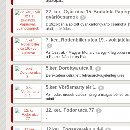
alaprajzú...
22. ker., Gyár utca 15. Budafoki Papírg
gyártócsarnok
0
z 1923-ban alapított gyár kartongyártó csarnoka 1
alatt, működés...
7. ker., Rottenbiller utca 19. - volt játé
0
Az Osztrák - Magyar Monarchia egyik legjobban
a Piatnik Nándor és Fiai...
5.ker. Dorottya utca 8.
0
Befektetési célra lett felvásárolva,jelenleg üres.
5.ker. Vörösmarty tér 1.
0
Az irodák üresek valószínűleg a magas bérleti és
miatt.
12. ker., Fodor utca 77
0
.
12.ker., Fogaskereku u 4-6
0