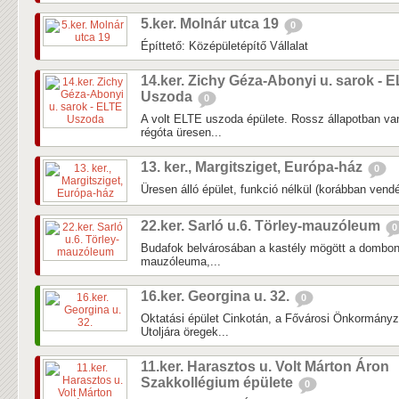
5.ker. Molnár utca 19
0
Építtető: Középületépítő Vállalat
14.ker. Zichy Géza-Abonyi u. sarok - 
Uszoda
0
A volt ELTE uszoda épülete. Rossz állapotban van
régóta üresen...
13. ker., Margitsziget, Európa-ház
0
Üresen álló épület, funkció nélkül (korábban vendé
22.ker. Sarló u.6. Törley-mauzóleum
0
Budafok belvárosában a kastély mögött a dombon 
mauzóleuma,...
16.ker. Georgina u. 32.
0
Oktatási épület Cinkotán, a Fővárosi Önkormányz
Utoljára öregek...
11.ker. Harasztos u. Volt Márton Áron
Szakkollégium épülete
0