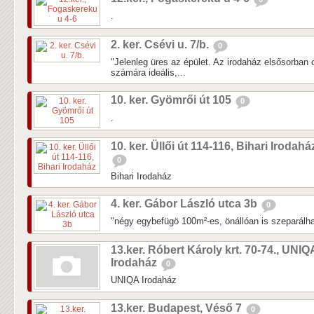
.
2. ker. Csévi u. 7/b.
0
"Jelenleg üres az épület. Az irodaház elsősorban
számára ideális,...
10. ker. Gyömrői út 105
0
.
10. ker. Üllői út 114-116, Bihari Irodahá
0
Bihari Irodaház
4. ker. Gábor László utca 3b
0
"négy egybefügö 100m²-es, önállóan is szeparálha
13.ker. Róbert Károly krt. 70-74., UNIQ
Irodaház
0
UNIQA Irodaház
13.ker. Budapest, Véső 7
0