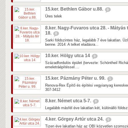
15.ker. Bethlen Gábor u.88.
0
Üres telek
8.ker. Nagy-Fuvaros utca 28. - Mátyás 
18.
0
Sarki földszintes ház, legalább 7 éve lakatlan. Üz
benne. 2014: A telket eladásra...
10.ker. Hölgy utca 14
0
Századfordulós épület (tervezte: Schöntheil Richár
emeletráépítéssel....
15.ker. Pázmány Péter u. 99.
1
Renova-Rex Építő és építési vegyianyag keresked
307-3412
8.ker. Német utca 5-7.
0
Legalább másfél éve lakatlan két, különálló földsz
4.ker. Görgey Artúr utca 24.
0
Tizen éve lakatlan ház az OBI közvetlen szomsz