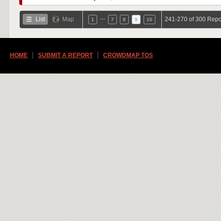
…
List
Map
241-270 of 300 Repo
1
7
8
9
10
HOME
SUBMIT A REPORT
CROWDMAP TOS