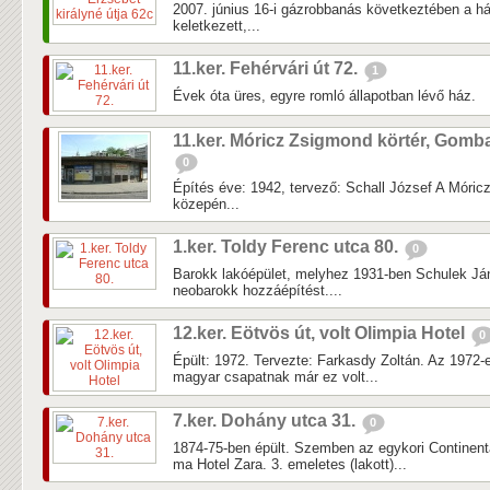
2007. június 16-i gázrobbanás következtében a há
keletkezett,...
11.ker. Fehérvári út 72.
1
Évek óta üres, egyre romló állapotban lévő ház.
11.ker. Móricz Zsigmond körtér, Gomb
0
Építés éve: 1942, tervező: Schall József A Móric
közepén...
1.ker. Toldy Ferenc utca 80.
0
Barokk lakóépület, melyhez 1931-ben Schulek Ján
neobarokk hozzáépítést....
12.ker. Eötvös út, volt Olimpia Hotel
0
Épült: 1972. Tervezte: Farkasdy Zoltán. Az 1972-
magyar csapatnak már ez volt...
7.ker. Dohány utca 31.
0
1874-75-ben épült. Szemben az egykori Continenta
ma Hotel Zara. 3. emeletes (lakott)...