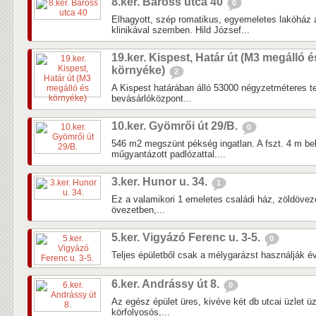
8.ker. Baross utca 40
0
Elhagyott, szép romatikus, egyemeletes lakóház
klinikával szemben. Hild József...
19.ker. Kispest, Határ út (M3 megálló é
környéke)
2
A Kispest határában álló 53000 négyzetméteres tel
bevásárlóközpont...
10.ker. Gyömrői út 29/B.
0
546 m2 megszünt pékség ingatlan. A fszt. 4 m b
műgyantázott padlózattal....
3.ker. Hunor u. 34.
1
Ez a valamikori 1 emeletes családi ház, zöldöveze
övezetben,...
5.ker. Vigyázó Ferenc u. 3-5.
0
Teljes épületből csak a mélygarázst használják év
6.ker. Andrássy út 8.
0
Az egész épület üres, kivéve két db utcai üzlet 
körfolyosós,...