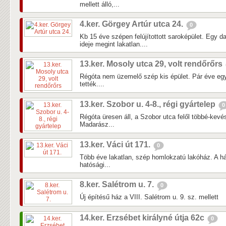
mellett álló,...
4.ker. Görgey Artúr utca 24.
0
Kb 15 éve szépen felújítottott saroképület. Egy d
ideje megint lakatlan....
13.ker. Mosoly utca 29, volt rendőrőrs
Régóta nem üzemelő szép kis épület. Pár éve egy
tették....
13.ker. Szobor u. 4-8., régi gyártelep
0
Régóta üresen áll, a Szobor utca felől többé-kevés
Madarász...
13.ker. Váci út 171.
0
Több éve lakatlan, szép homlokzatú lakóház. A há
hatósági...
8.ker. Salétrom u. 7.
0
Új építésű ház a VIII. Salétrom u. 9. sz. mellett
14.ker. Erzsébet királyné útja 62c
0