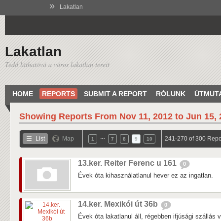
»
Lakatlan
Lakatlan
Tedd láthatóvá a város lakatlan tereit
HOME
REPORTS
SUBMIT A REPORT
RÓLUNK
ÚTMUT
Showing Reports From
Nov 11, 2012 to Jun 15,
…
List
Map
241-270 of 300 Repo
1
7
8
9
10
13.ker. Reiter Ferenc u 161
0
Évek óta kihasználatlanul hever ez az ingatlan.
14.ker. Mexikói út 36b
0
Évek óta lakatlanul áll, régebben ifjúsági szállás v