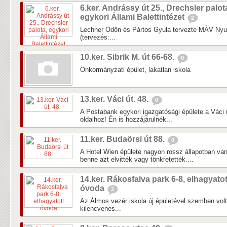
6.ker. Andrássy út 25., Drechsler palot
egykori Állami Balettintézet
2
Lechner Ödön és Pártos Gyula tervezte MÁV Nyug
(tervezés:...
10.ker. Sibrik M. út 66-68.
0
Önkormányzati épület, lakatlan iskola
13.ker. Váci út. 48.
0
A Postabank egykori igazgatósági épülete a Váci 
oldalhoz! Én is hozzájárulnék...
11.ker. Budaörsi út 88.
0
A Hotel Wien épülete nagyon rossz állapotban van
benne azt elvitték vagy tönkretették....
14.ker. Rákosfalva park 6-8, elhagyatot
óvoda
2
Az Álmos vezér iskola új épületével szemben vol
kilencvenes...