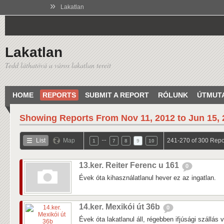
»
Lakatlan
Lakatlan
Tedd láthatóvá a város lakatlan tereit
HOME
REPORTS
SUBMIT A REPORT
RÓLUNK
ÚTMUT
Showing Reports From
Nov 11, 2012 to Jun 15,
…
List
Map
241-270 of 300 Repo
1
7
8
9
10
13.ker. Reiter Ferenc u 161
0
Évek óta kihasználatlanul hever ez az ingatlan.
14.ker. Mexikói út 36b
0
Évek óta lakatlanul áll, régebben ifjúsági szállás v