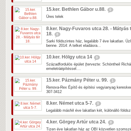
15.ker. Bethlen Gábor u.88.
0
Üres telek
8.ker. Nagy-Fuvaros utca 28. - Mátyás 
18.
0
Sarki földszintes ház, legalább 7 éve lakatlan. Üz
benne. 2014: A telket eladásra...
10.ker. Hölgy utca 14
0
Századfordulós épület (tervezte: Schöntheil Richár
emeletráépítéssel....
15.ker. Pázmány Péter u. 99.
1
Renova-Rex Építő és építési vegyianyag keresked
307-3412
8.ker. Német utca 5-7.
0
Legalább másfél éve lakatlan két, különálló földsz
4.ker. Görgey Artúr utca 24.
0
Tizen éve lakatlan ház az OBI közvetlen szomsz