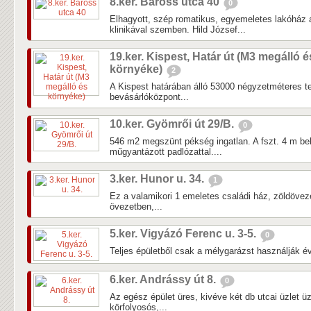
8.ker. Baross utca 40
0
Elhagyott, szép romatikus, egyemeletes lakóház
klinikával szemben. Hild József...
19.ker. Kispest, Határ út (M3 megálló é
környéke)
2
A Kispest határában álló 53000 négyzetméteres tel
bevásárlóközpont...
10.ker. Gyömrői út 29/B.
0
546 m2 megszünt pékség ingatlan. A fszt. 4 m b
műgyantázott padlózattal....
3.ker. Hunor u. 34.
1
Ez a valamikori 1 emeletes családi ház, zöldöveze
övezetben,...
5.ker. Vigyázó Ferenc u. 3-5.
0
Teljes épületből csak a mélygarázst használják év
6.ker. Andrássy út 8.
0
Az egész épület üres, kivéve két db utcai üzlet 
körfolyosós,...