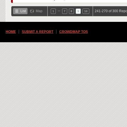
…
List
Map
241-270 of 300 Repo
1
7
8
9
10
HOME
SUBMIT A REPORT
CROWDMAP TOS