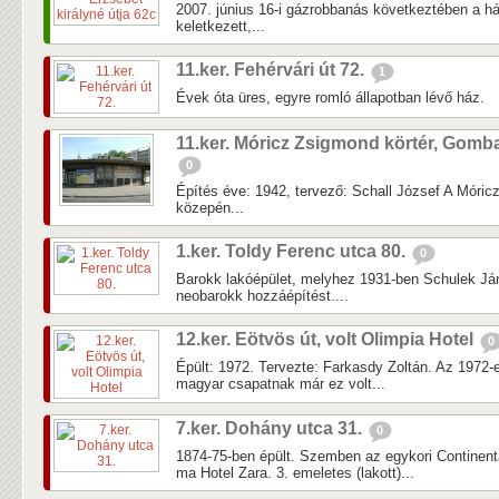
2007. június 16-i gázrobbanás következtében a há
keletkezett,...
11.ker. Fehérvári út 72.
1
Évek óta üres, egyre romló állapotban lévő ház.
11.ker. Móricz Zsigmond körtér, Gomb
0
Építés éve: 1942, tervező: Schall József A Móric
közepén...
1.ker. Toldy Ferenc utca 80.
0
Barokk lakóépület, melyhez 1931-ben Schulek Ján
neobarokk hozzáépítést....
12.ker. Eötvös út, volt Olimpia Hotel
0
Épült: 1972. Tervezte: Farkasdy Zoltán. Az 1972-
magyar csapatnak már ez volt...
7.ker. Dohány utca 31.
0
1874-75-ben épült. Szemben az egykori Continenta
ma Hotel Zara. 3. emeletes (lakott)...