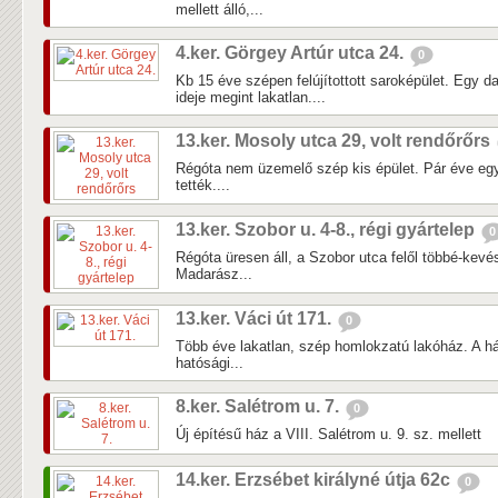
mellett álló,...
4.ker. Görgey Artúr utca 24.
0
Kb 15 éve szépen felújítottott saroképület. Egy d
ideje megint lakatlan....
13.ker. Mosoly utca 29, volt rendőrőrs
Régóta nem üzemelő szép kis épület. Pár éve egy
tették....
13.ker. Szobor u. 4-8., régi gyártelep
0
Régóta üresen áll, a Szobor utca felől többé-kevés
Madarász...
13.ker. Váci út 171.
0
Több éve lakatlan, szép homlokzatú lakóház. A há
hatósági...
8.ker. Salétrom u. 7.
0
Új építésű ház a VIII. Salétrom u. 9. sz. mellett
14.ker. Erzsébet királyné útja 62c
0