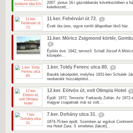
2007. június 16-i gázrobbanás következtében a há
keletkezett,...
11.ker. Fehérvári út 72.
1
Évek óta üres, egyre romló állapotban lévő ház.
11.ker. Móricz Zsigmond körtér, Gomb
0
Építés éve: 1942, tervező: Schall József A Móric
közepén...
1.ker. Toldy Ferenc utca 80.
0
Barokk lakóépület, melyhez 1931-ben Schulek Ján
neobarokk hozzáépítést....
12.ker. Eötvös út, volt Olimpia Hotel
0
Épült: 1972. Tervezte: Farkasdy Zoltán. Az 1972-
magyar csapatnak már ez volt...
7.ker. Dohány utca 31.
0
1874-75-ben épült. Szemben az egykori Continenta
ma Hotel Zara. 3. emeletes (lakott)...