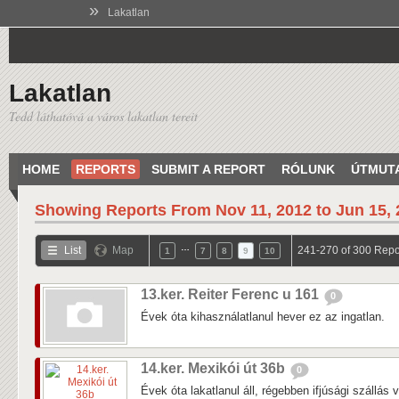
»
Lakatlan
Lakatlan
Tedd láthatóvá a város lakatlan tereit
HOME
REPORTS
SUBMIT A REPORT
RÓLUNK
ÚTMUT
Showing Reports From
Nov 11, 2012 to Jun 15,
…
List
Map
241-270 of 300 Repo
1
7
8
9
10
13.ker. Reiter Ferenc u 161
0
Évek óta kihasználatlanul hever ez az ingatlan.
14.ker. Mexikói út 36b
0
Évek óta lakatlanul áll, régebben ifjúsági szállás v