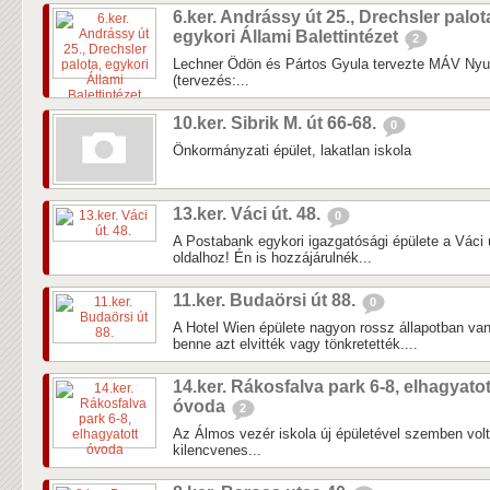
6.ker. Andrássy út 25., Drechsler palot
egykori Állami Balettintézet
2
Lechner Ödön és Pártos Gyula tervezte MÁV Nyug
(tervezés:...
10.ker. Sibrik M. út 66-68.
0
Önkormányzati épület, lakatlan iskola
13.ker. Váci út. 48.
0
A Postabank egykori igazgatósági épülete a Váci 
oldalhoz! Én is hozzájárulnék...
11.ker. Budaörsi út 88.
0
A Hotel Wien épülete nagyon rossz állapotban van
benne azt elvitték vagy tönkretették....
14.ker. Rákosfalva park 6-8, elhagyatot
óvoda
2
Az Álmos vezér iskola új épületével szemben vol
kilencvenes...