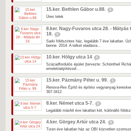
15.ker. Bethlen Gábor u.88.
0
Üres telek
8.ker. Nagy-Fuvaros utca 28. - Mátyás 
18.
0
Sarki földszintes ház, legalább 7 éve lakatlan. Üz
benne. 2014: A telket eladásra...
10.ker. Hölgy utca 14
0
Századfordulós épület (tervezte: Schöntheil Richár
emeletráépítéssel....
15.ker. Pázmány Péter u. 99.
1
Renova-Rex Építő és építési vegyianyag keresked
307-3412
8.ker. Német utca 5-7.
0
Legalább másfél éve lakatlan két, különálló földsz
4.ker. Görgey Artúr utca 24.
0
Tizen éve lakatlan ház az OBI közvetlen szomsz