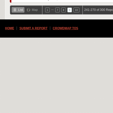
…
List
Map
241-270 of 300 Repo
1
7
8
9
10
HOME
SUBMIT A REPORT
CROWDMAP TOS