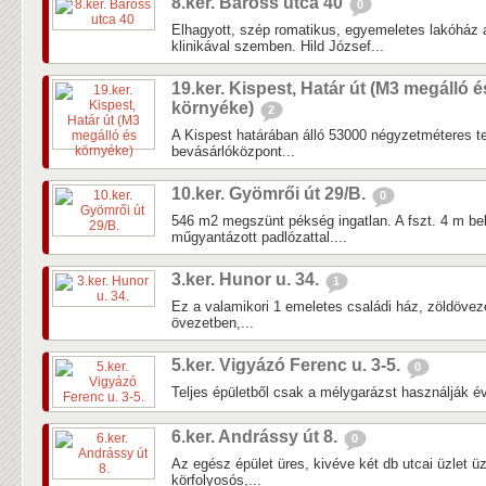
8.ker. Baross utca 40
0
Elhagyott, szép romatikus, egyemeletes lakóház
klinikával szemben. Hild József...
19.ker. Kispest, Határ út (M3 megálló é
környéke)
2
A Kispest határában álló 53000 négyzetméteres tel
bevásárlóközpont...
10.ker. Gyömrői út 29/B.
0
546 m2 megszünt pékség ingatlan. A fszt. 4 m b
műgyantázott padlózattal....
3.ker. Hunor u. 34.
1
Ez a valamikori 1 emeletes családi ház, zöldöveze
övezetben,...
5.ker. Vigyázó Ferenc u. 3-5.
0
Teljes épületből csak a mélygarázst használják év
6.ker. Andrássy út 8.
0
Az egész épület üres, kivéve két db utcai üzlet 
körfolyosós,...