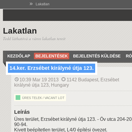
»
Lakatlan
Lakatlan
Tedd láthatóvá a város lakatlan tereit
KEZDŐLAP
BEJELENTÉSEK
BEJELENTÉS KÜLDÉSE
RÓ
14.ker. Erzsébet királyné útja 123.
10:39 Mar 19 2013
1142 Budapest, Erzsébet
királyné útja 123, Hungary
ÜRES TELEK / VACANT LOT
Leírás
Üres terület, Erzsébet királyné útja 123. - Öv utca 204-2
90-94.
Kivett beépítetlen terület, L4/0 építési övezet.