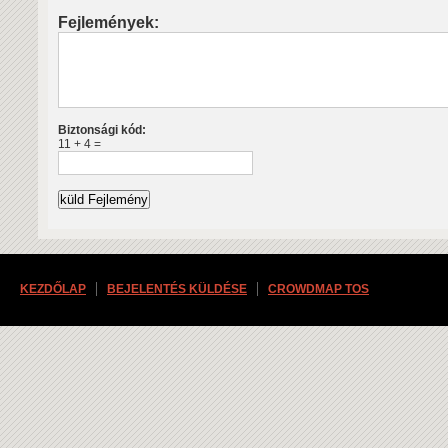
Fejlemények:
Biztonsági kód:
11 + 4 =
KEZDŐLAP
BEJELENTÉS KÜLDÉSE
CROWDMAP TOS