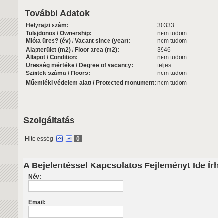
További Adatok
Helyrajzi szám:
30333
Tulajdonos / Ownership:
nem tudom
Mióta üres? (év) / Vacant since (year):
nem tudom
Alapterület (m2) / Floor area (m2):
3946
Állapot / Condition:
nem tudom
Üresség mértéke / Degree of vacancy:
teljes
Szintek száma / Floors:
nem tudom
Műemléki védelem alatt / Protected monument:
nem tudom
Szolgáltatás
Hitelesség:
0
A Bejelentéssel Kapcsolatos Fejleményt Ide Ír
Név:
Email: