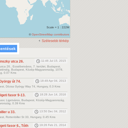
Scale = 1 : 222M
©
OpenStreetMap contributors
Szélesebb térkép
lentések
11:46 Jul 15, 2015
inszky utca 26.
tca 26., Erzsébetváros, 7. kerület, Budapest,
istérség, Budapest, Közép-Magyarország, 1078,
g, 0.07 Kms
18:49 Apr 04, 2013
György út 74.
st, Dózsa György Way 74, Hungary, 0.3 Kms
18:28 Jun 14, 2016
ligeti fasor 9-13.
fasor, Ligetváros, Budapest, Közép-Magyarország,
rország, 0.39 Kms
13:50 Dec 04, 2012
iller u 33.
st, Rottenbiller St 33, Hungary, 0.45 Kms
19:26 Feb 21, 2014
igeti fasor 6., Tóth