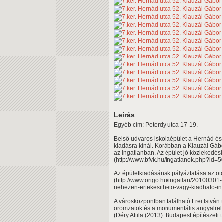
Leírás
Egyéb cím: Peterdy utca 17-19.
Belső udvaros iskolaépület a Hernád és
kiadásra kínál. Korábban a Klauzál Gáb
az ingatlanban. Az épület jó közlekedési
(http://www.bfvk.hu/ingatlanok.php?id=5
Az épületkiadásának pályáztatása az ötö
(http://www.origo.hu/ingatlan/20100301
nehezen-ertekesitheto-vagy-kiadhato-in
A városközpontban található Frei István
oromzatok és a monumentális angyalreli
(Déry Attila (2013): Budapest építészeti 