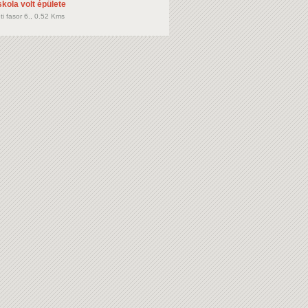
kola volt épülete
eti fasor 6., 0.52 Kms