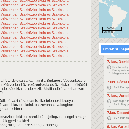
5000 km
2000 mi
További Beje
7. ker., Demb
Dembinszky u
Budapesti k
Magyarorszá
 a Peterdy utca sarkán, amit a Budapesti Vagyonkezelő
7.ker. Dózsa 
or Műszeripari Szakközépiskola és Szakiskola működött
1071 Budape
 adottságokkal rendelkezik, felújítandó állapotban van.
0)
7. ker., Város
dik pályáztatása után is sikertelennek bizonyult.
Városligeti 
1071, Magya
-fovarosi-kozepiskolak-osszevonasa-valsagban-
gatlanok.html)
7.ker. Rottenb
 tervezte eklektikus saroképület jellegzetességei a magas
1077 Budape
efek gyerkekekkel.
topográfiája 3., Terc Kiadó, Budapest)
6. ker. Városl