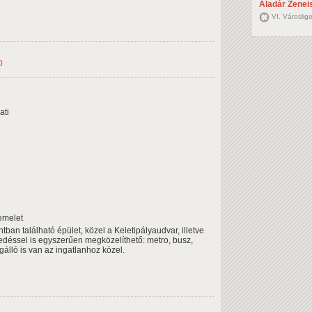
Aladár Zeneis
VI. Városlig
0
ati
emelet
ban található épület, közel a Keletipályaudvar, illetve
edéssel is egyszerűen megközelíthető: metro, busz,
gálló is van az ingatlanhoz közel.