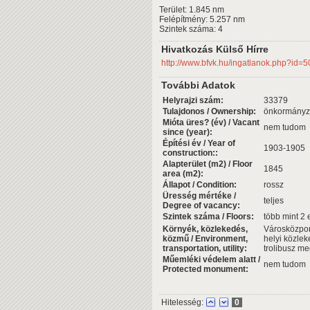
Terület: 1.845 nm
Felépítmény: 5.257 nm
Szintek száma: 4
Hivatkozás Külső Hírre
http://www.bfvk.hu/ingatlanok.php?id=5
További Adatok
Helyrajzi szám:
33379
Tulajdonos / Ownership:
önkormányz
Mióta üres? (év) / Vacant
nem tudom
since (year):
Építési év / Year of
1903-1905
construction::
Alapterület (m2) / Floor
1845
area (m2):
Állapot / Condition:
rossz
Üresség mértéke /
teljes
Degree of vacancy:
Szintek száma / Floors:
több mint 2 
Környék, közlekedés,
Városközpont
közmű / Environment,
helyi közlek
transportation, utility:
trolibusz me
Műemléki védelem alatt /
nem tudom
Protected monument:
Hitelesség:
0