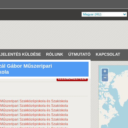
JELENTÉS KÜLDÉSE
RÓLUNK
ÚTMUTATÓ
KAPCSOLAT
zál Gábor Műszeripari
+
kola
, Hernád Street 52, Hungary
−
ELLENŐRIZETLEN