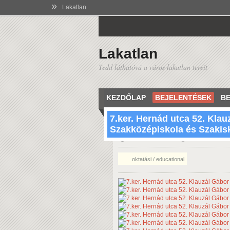
»
Lakatlan
Lakatlan
Tedd láthatóvá a város lakatlan tereit
KEZDŐLAP
BEJELENTÉSEK
BE
7.ker. Hernád utca 52. Klau
Szakközépiskola és Szakis
19:12 Apr 4 2013
1078 Budapest
oktatási / educational