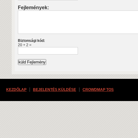
Fejlemények:
Biztonsági kód:
20 + 2 =
KEZDŐLAP
BEJELENTÉS KÜLDÉSE
CROWDMAP TOS