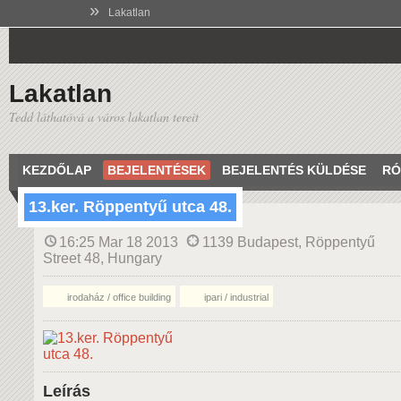
»
Lakatlan
Lakatlan
Tedd láthatóvá a város lakatlan tereit
KEZDŐLAP
BEJELENTÉSEK
BEJELENTÉS KÜLDÉSE
RÓ
13.ker. Röppentyű utca 48.
16:25 Mar 18 2013
1139 Budapest, Röppentyű
Street 48, Hungary
irodaház / office building
ipari / industrial
Leírás