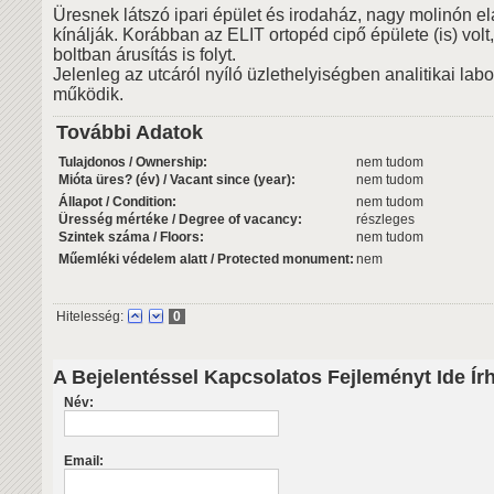
Üresnek látszó ipari épület és irodaház, nagy molinón e
kínálják. Korábban az ELIT ortopéd cipő épülete (is) volt, 
boltban árusítás is folyt.
Jelenleg az utcáról nyíló üzlethelyiségben analitikai lab
működik.
További Adatok
Tulajdonos / Ownership:
nem tudom
Mióta üres? (év) / Vacant since (year):
nem tudom
Állapot / Condition:
nem tudom
Üresség mértéke / Degree of vacancy:
részleges
Szintek száma / Floors:
nem tudom
Műemléki védelem alatt / Protected monument:
nem
Hitelesség:
0
A Bejelentéssel Kapcsolatos Fejleményt Ide Ír
Név:
Email: