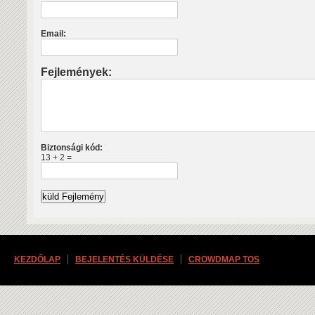
Email:
Fejlemények:
Biztonsági kód:
13 + 2 =
KEZDŐLAP
BEJELENTÉS KÜLDÉSE
CROWDMAP TOS