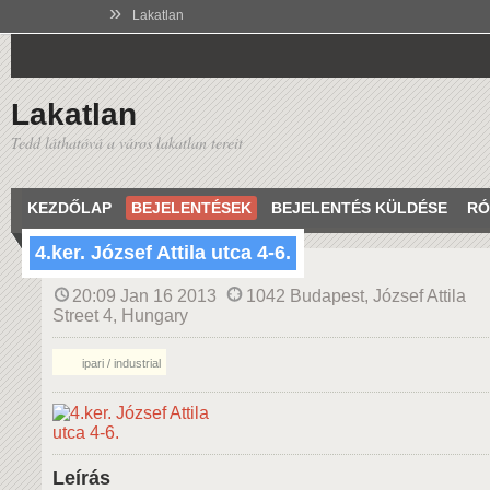
»
Lakatlan
Lakatlan
Tedd láthatóvá a város lakatlan tereit
KEZDŐLAP
BEJELENTÉSEK
BEJELENTÉS KÜLDÉSE
RÓ
4.ker. József Attila utca 4-6.
20:09 Jan 16 2013
1042 Budapest, József Attila
Street 4, Hungary
ipari / industrial
Leírás