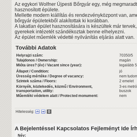
Az egykori Wolfner Újpesti Bőrgyár egy, még megmarad
hasznosított épülete.
Mellette modern kiállítás és rendezvényközpont van, ame
bőrgyár épületekből alakítottak ki korábban.
A lakatlan épület hasznosítására is készültek már tervek,
gyerekek intézetét szándékoztak benne elhelyezni.
Az épület műemlék védetté nyilvánítás eljárás alatt van.
További Adatok
Helyrajzi szám:
70350/5
Tulajdonos / Ownership:
magán
Mióta üres? (év) / Vacant since (year):
legalább 5
Állapot / Condition:
jó
Üresség mértéke / Degree of vacancy:
nem tudo
Szintek száma / Floors:
2 emelet
Környék, közlekedés, közmű / Environment,
3-es metró
transportation, utility:
buszok
Műemléki védelem alatt / Protected monument:
nem
Hitelesség:
0
A Bejelentéssel Kapcsolatos Fejleményt Ide Ír
Név: